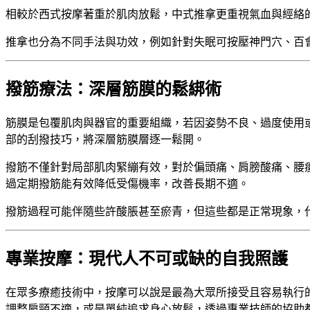
相較於西式按摩著重於肌肉放鬆，中式推拿更重視氣血與經絡
推拿也分為不同手法與功效，例如針對失眠可按壓神門穴、百
撥筋療法：深層筋膜的鬆綁術
筋膜是包覆肌肉與器官的重要組織，若因姿勢不良、過度使用或
部的刮撥技巧，將深層筋膜層逐一鬆開。
撥筋不僅針對局部肌肉緊繃有效，對於偏頭痛、肩膀酸痛、腰
過定期撥筋能有效降低受傷機率，改善長期不適。
撥筋過程可能伴隨些許酸脹甚至瘀青，但這些都是正常現象，
專業按摩：現代人不可或缺的自我照護
在眾多療癒技術中，按摩可以說是最為大眾所接受且容易執行的
調整肩頸不適，或是單純追求身心放鬆，透過專業技師的協助