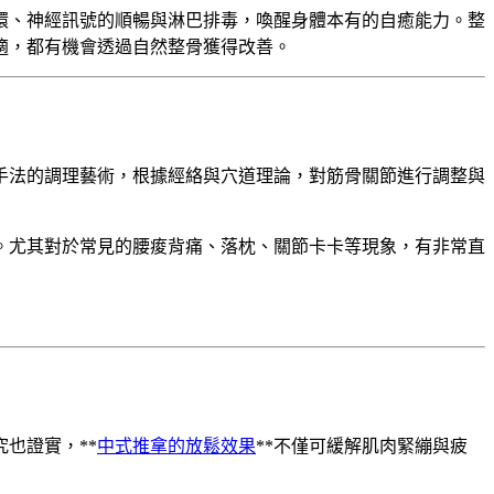
環、神經訊號的順暢與淋巴排毒，喚醒身體本有的自癒能力。整
適，都有機會透過自然整骨獲得改善。
與手法的調理藝術，根據經絡與穴道理論，對筋骨關節進行調整與
。尤其對於常見的腰痠背痛、落枕、關節卡卡等現象，有非常直
也證實，**
中式推拿的放鬆效果
**不僅可緩解肌肉緊繃與疲