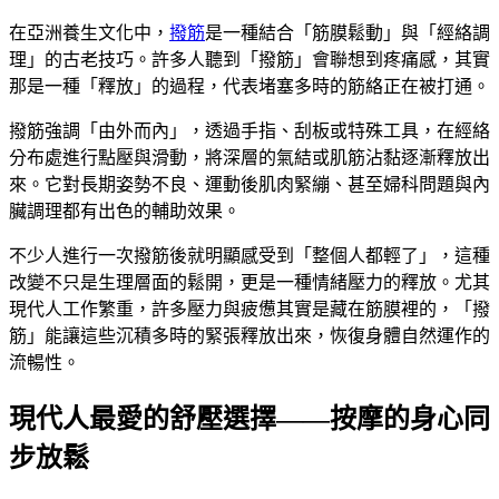
在亞洲養生文化中，
撥筋
是一種結合「筋膜鬆動」與「經絡調
理」的古老技巧。許多人聽到「撥筋」會聯想到疼痛感，其實
那是一種「釋放」的過程，代表堵塞多時的筋絡正在被打通。
撥筋強調「由外而內」，透過手指、刮板或特殊工具，在經絡
分布處進行點壓與滑動，將深層的氣結或肌筋沾黏逐漸釋放出
來。它對長期姿勢不良、運動後肌肉緊繃、甚至婦科問題與內
臟調理都有出色的輔助效果。
不少人進行一次撥筋後就明顯感受到「整個人都輕了」，這種
改變不只是生理層面的鬆開，更是一種情緒壓力的釋放。尤其
現代人工作繁重，許多壓力與疲憊其實是藏在筋膜裡的，「撥
筋」能讓這些沉積多時的緊張釋放出來，恢復身體自然運作的
流暢性。
現代人最愛的舒壓選擇——按摩的身心同
步放鬆