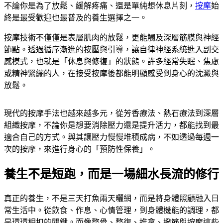
不論你是為了放鬆、緩解疼痛、還是單純想休息片刻，
按摩
始
終是最受歡迎也最普及的養生選擇之一。
按摩技術不僅僅是表層肌肉的放鬆，更能觸及深層筋膜與神經
節點。透過循序漸進的按壓與引導，讓自律神經系統進入副交
感模式，也就是「休息與修復」的狀態。許多經常失眠、焦慮
或精神緊繃的人，在接受按摩後都能明顯感受到身心的沈澱與
放鬆。
現代的按摩手法也越來越多元，從芳香療法、熱石療法到深層
組織按摩，不論你是想要消除壓力還是提升活力，都能找到最
適合自己的方式。與其讓壓力慢慢堆積成病，不如透過每週一
次的按摩，來進行身心的「預防性保養」。
養生不是短跑，而是一場細水長流的修行
真正的養生，不是三天打魚兩天曬網，而是將身體照顧融入日
常生活中。從飲食、作息、心情管理，到身體機能的調理，都
是環環相扣的關鍵。而像整骨、整復、推拿、撥筋與按摩這些