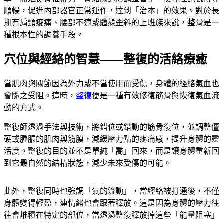
順暢，促進內部器官正常運作，達到「治本」的效果。對於長
期有肩頸痠痛、腰部不適或體態歪斜的上班族來說，整骨是一
種根本性的調養手段。
穴位與經絡的智慧——整復的活絡療癒
當肌肉與關節因為外力或不當使用而受傷，身體的經絡氣血也
會隨之受阻。這時，
整復
便是一種有效修復筋骨與恢復氣血流
動的方式。
整復師透過手法與技術，將錯位或錯動的筋骨復位，並調整僵
硬或腫脹的肌肉與筋膜，減緩壓力點的疼痛感，提升身體的靈
活度。整復的目的並不是單純「喬」回來，而是讓身體重新回
到它最自然的結構狀態，減少未來受傷的可能。
此外，整復同時也強調「氣的流動」，當經絡被打通後，不僅
身體變得輕盈，連情緒也會跟著釋放。這是因為身體的壓力往
往會堆積在特定的部位，當透過整復釋放掉這些「能量阻塞」