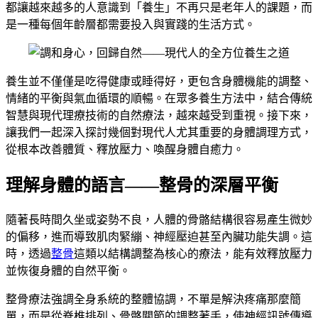
都讓越來越多的人意識到「養生」不再只是老年人的課題，而
是一種每個年齡層都需要投入與實踐的生活方式。
養生並不僅僅是吃得健康或睡得好，更包含身體機能的調整、
情緒的平衡與氣血循環的順暢。在眾多養生方法中，結合傳統
智慧與現代理療技術的自然療法，越來越受到重視。接下來，
讓我們一起深入探討幾個對現代人尤其重要的身體調理方式，
從根本改善體質、釋放壓力、喚醒身體自癒力。
理解身體的語言——整骨的深層平衡
隨著長時間久坐或姿勢不良，人體的骨骼結構很容易產生微妙
的偏移，進而導致肌肉緊繃、神經壓迫甚至內臟功能失調。這
時，透過
整骨
這類以結構調整為核心的療法，能有效釋放壓力
並恢復身體的自然平衡。
整骨療法強調全身系統的整體協調，不單是解決疼痛那麼簡
單，而是從脊椎排列、骨骼關節的調整著手，使神經訊號傳導